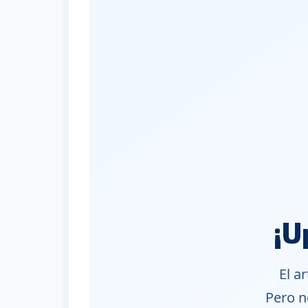
¡U
El a
Pero n