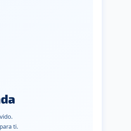
ada
vido.
ara ti.