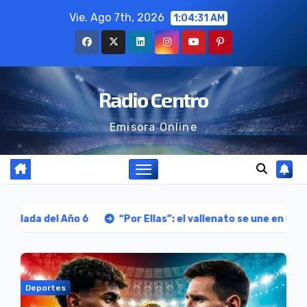
Ir
Vie. Ago 7th, 2026
1:04:32 AM
al
contenido
Radio Centro
Emisora Online
6
“Por Ellas”: el vallenato se une en un homenaje musical 
Deportes