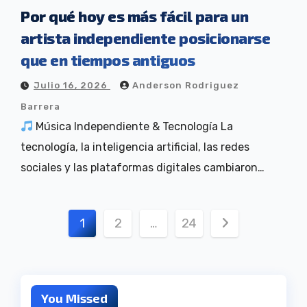
Por qué hoy es más fácil para un
artista independiente posicionarse
que en tiempos antiguos
Julio 16, 2026
Anderson Rodriguez
Barrera
Música Independiente & Tecnología La
tecnología, la inteligencia artificial, las redes
sociales y las plataformas digitales cambiaron…
Paginación
1
2
…
24
de
entradas
You Missed