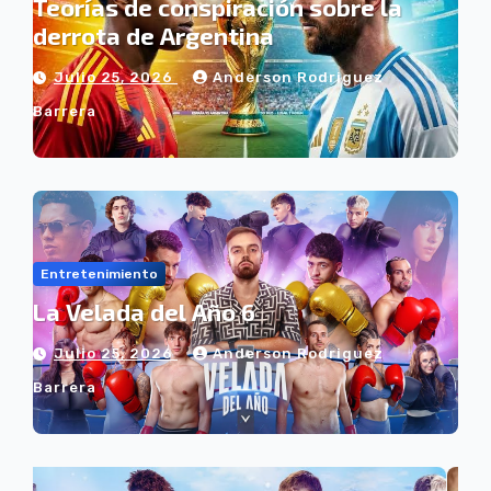
Teorías de conspiración sobre la
derrota de Argentina
Julio 25, 2026
Anderson Rodriguez
Barrera
Entretenimiento
La Velada del Año 6
Julio 25, 2026
Anderson Rodriguez
Barrera