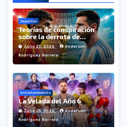
Deportes
Teorías de conspiración
sobre la derrota de
Argentina
Julio 25, 2026
Anderson
Rodriguez Barrera
Entretenimiento
La Velada del Año 6
Julio 25, 2026
Anderson
Rodriguez Barrera