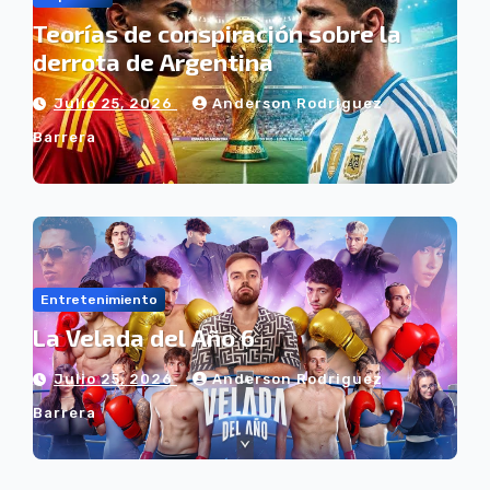
Teorías de conspiración sobre la
derrota de Argentina
Julio 25, 2026
Anderson Rodriguez
Barrera
Entretenimiento
La Velada del Año 6
Julio 25, 2026
Anderson Rodriguez
Barrera