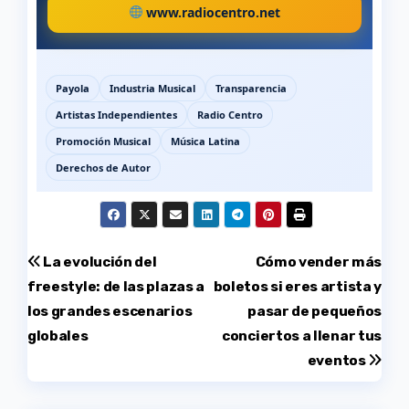
www.radiocentro.net
Payola
Industria Musical
Transparencia
Artistas Independientes
Radio Centro
Promoción Musical
Música Latina
Derechos de Autor
Navegación
La evolución del
Cómo vender más
freestyle: de las plazas a
boletos si eres artista y
de
los grandes escenarios
pasar de pequeños
entradas
globales
conciertos a llenar tus
eventos