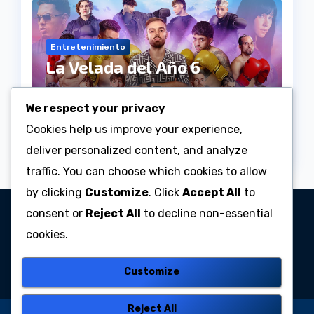
Entretenimiento
La Velada del Año 6
Julio 25, 2026
Anderson
We respect your privacy
Rodriguez Barrera
Cookies help us improve your experience,
deliver personalized content, and analyze
traffic. You can choose which cookies to allow
by clicking
Customize
. Click
Accept All
to
consent or
Reject All
to decline non-essential
Radio Centro
cookies.
Emisora Online
Customize
Reject All