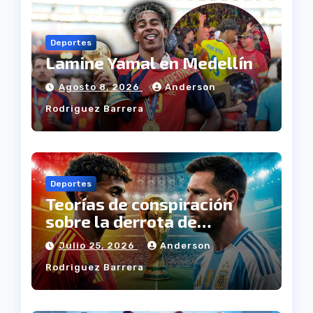
Deportes
Lamine Yamal en Medellín
Agosto 8, 2026
Anderson
Rodriguez Barrera
Deportes
Teorías de conspiración
sobre la derrota de
Argentina
Julio 25, 2026
Anderson
Rodriguez Barrera