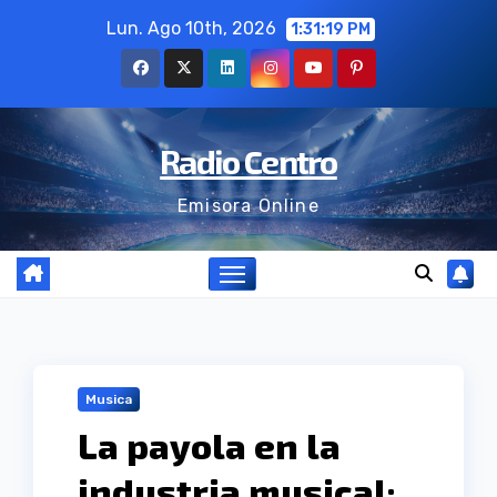
Ir
Lun. Ago 10th, 2026
1:31:20 PM
al
contenido
Radio Centro
Emisora Online
Musica
La payola en la
industria musical: