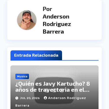
Por
Anderson
Rodriguez
Barrera
Entrada Relacionada
Musica
¿Quién es Javy Kartucho? 8
años de trayectoria en el
género norteño banda
Anderson Rodriguez
JUL 20, 2026
Barrera