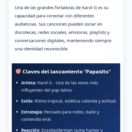
Una de las grandes fortalezas de Karol G es su
capacidad para conectar con diferentes
audiencias. Sus canciones pueden sonar en
discotecas, redes sociales, emisoras, playlists y
conversaciones digitales, manteniendo siempre
una identidad reconocible.
Claves del lanzamiento "Papasito"
Artista:
Karol G - Una de las voces más
influyentes del pop latino.
Estilo:
Ritmo tropical, estética colorida y actitud.
Estrategia:
Pensado para redes, baile y
contenido viral.
Reacción:
EnzoSpiderman suma humor y