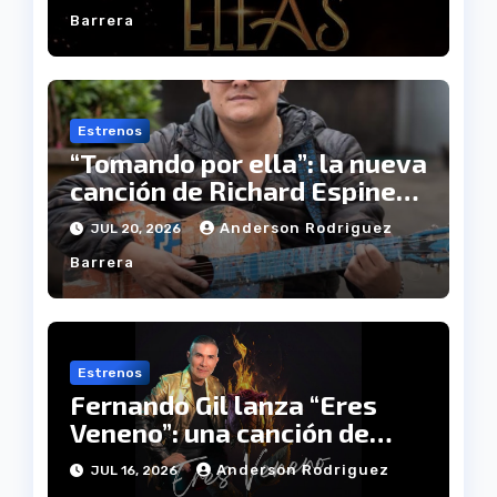
Barrera
Estrenos
“Tomando por ella”: la nueva
canción de Richard Espinel
que promete enamorar a los
Anderson Rodriguez
JUL 20, 2026
amantes de la música
Barrera
popular
Estrenos
Fernando Gil lanza “Eres
Veneno”: una canción de
despecho que atrapa con su
Anderson Rodriguez
JUL 16, 2026
ritmo y su letra