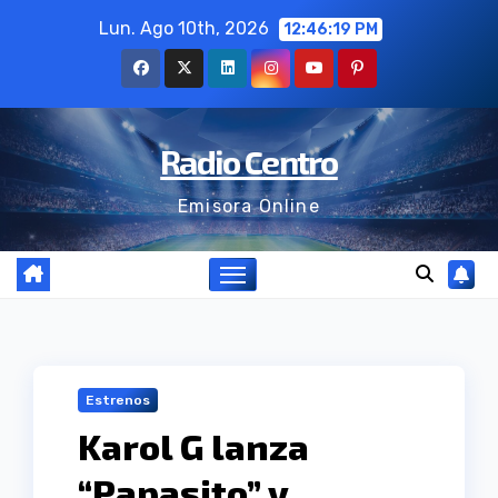
Ir
Lun. Ago 10th, 2026
12:46:20 PM
al
contenido
Radio Centro
Emisora Online
Estrenos
Karol G lanza
“Papasito” y