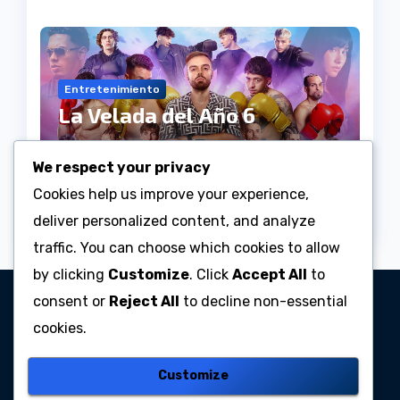
Entretenimiento
La Velada del Año 6
Julio 25, 2026
Anderson
We respect your privacy
Rodriguez Barrera
Cookies help us improve your experience,
deliver personalized content, and analyze
traffic. You can choose which cookies to allow
by clicking
Customize
. Click
Accept All
to
consent or
Reject All
to decline non-essential
Radio Centro
cookies.
Emisora Online
Customize