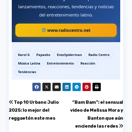
lanzamientos, reacciones, tendencias y noticias
del entretenimiento latino.
www.radiocentro.net
Karol G
Papasito
EnzoSpiderman
Radio Centro
Música Latina
Entretenimiento
Reacción
Tendencias
Navegación
Top 10 Urbano Julio
“Bam Bam”: el sensual
2025: lo mejor del
video de Melissa Mora y
de
reggaetón este mes
Banton que aún
entradas
enciende las redes