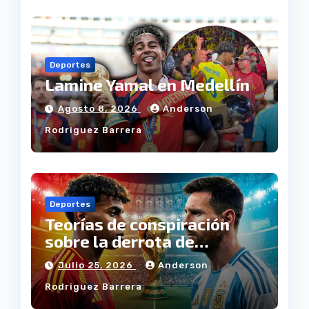
Deportes
Lamine Yamal en Medellín
Agosto 8, 2026
Anderson
Rodriguez Barrera
Deportes
Teorías de conspiración
sobre la derrota de
Argentina
Julio 25, 2026
Anderson
Rodriguez Barrera