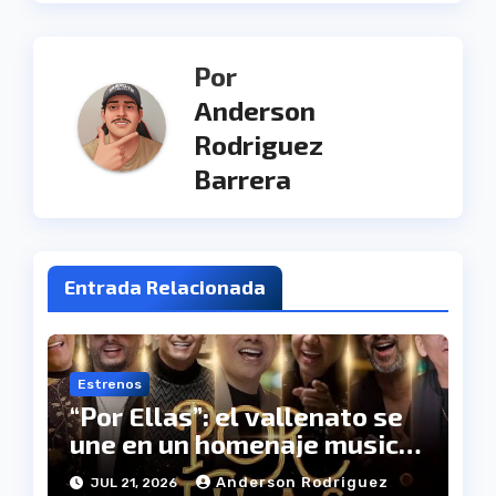
Por
Anderson
Rodriguez
Barrera
Entrada Relacionada
Estrenos
“Por Ellas”: el vallenato se
une en un homenaje musical
a las mujeres
Anderson Rodriguez
JUL 21, 2026