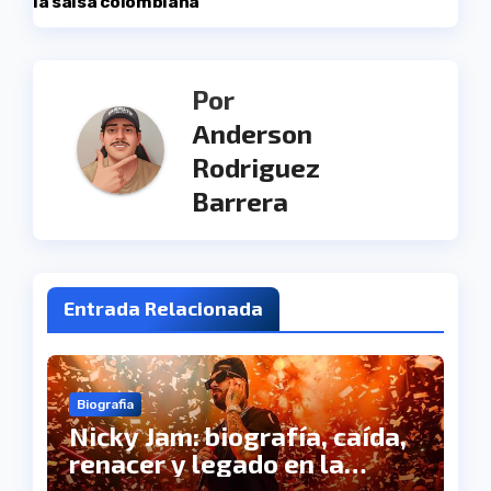
entradas
la salsa colombiana
Por
Anderson
Rodriguez
Barrera
Entrada Relacionada
Biografia
Nicky Jam: biografía, caída,
renacer y legado en la
música urbana