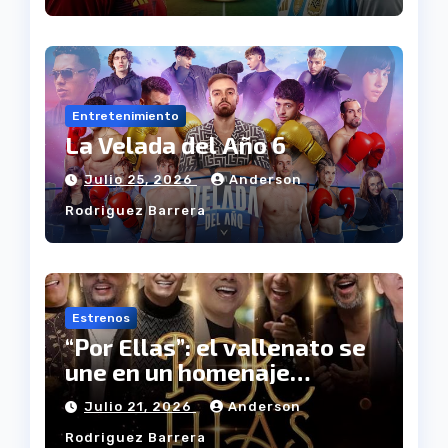
Entretenimiento
La Velada del Año 6
Julio 25, 2026
Anderson
Rodriguez Barrera
Estrenos
“Por Ellas”: el vallenato se
une en un homenaje
musical a las mujeres
Julio 21, 2026
Anderson
Rodriguez Barrera