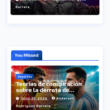
Barrera
You Missed
Deportes
Teorías de conspiración
sobre la derrota de
Argentina
Julio 25, 2026
Anderson
Rodriguez Barrera