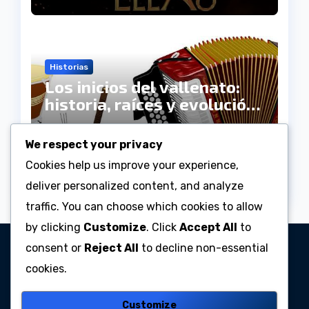
Historias
Los inicios del vallenato:
historia, raíces y evolución
de un género inmortal
Julio 21, 2026
Anderson
We respect your privacy
Rodriguez Barrera
Cookies help us improve your experience,
deliver personalized content, and analyze
traffic. You can choose which cookies to allow
by clicking
Customize
. Click
Accept All
to
consent or
Reject All
to decline non-essential
Radio Centro
cookies.
Emisora Online
Customize