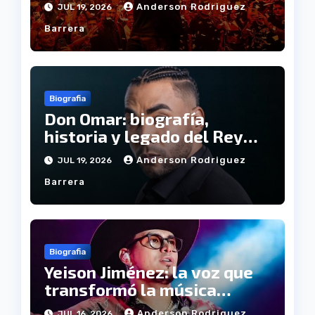
Anderson Rodriguez
JUL 19, 2026
Barrera
Biografia
Don Omar: biografía,
historia y legado del Rey
del Reguetón
Anderson Rodriguez
JUL 19, 2026
Barrera
Biografia
Yeison Jiménez: la voz que
transformó la música
popular colombiana
Anderson Rodriguez
JUL 16, 2026