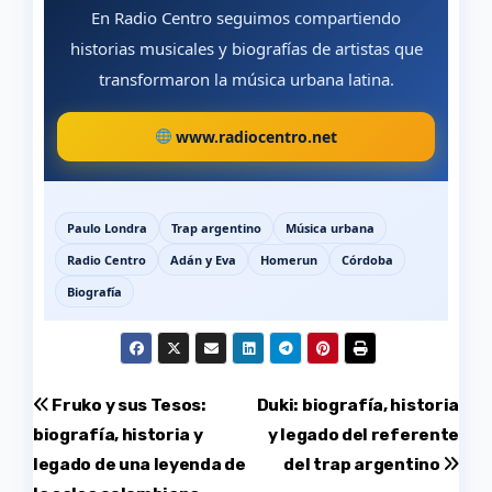
En Radio Centro seguimos compartiendo
historias musicales y biografías de artistas que
transformaron la música urbana latina.
www.radiocentro.net
Paulo Londra
Trap argentino
Música urbana
Radio Centro
Adán y Eva
Homerun
Córdoba
Biografía
Navegación
Fruko y sus Tesos:
Duki: biografía, historia
biografía, historia y
y legado del referente
de
legado de una leyenda de
del trap argentino